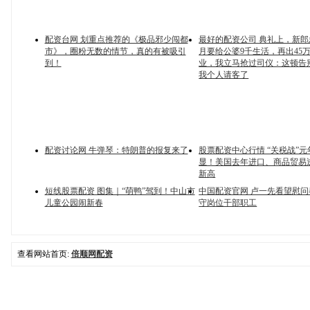
配资台网 划重点推荐的《极品邪少闯都
最好的配资公司 典礼上，新
市》，圈粉无数的情节，真的有被吸引
月要给公婆9千生活，再出45
到！
业，我立马抢过司仪：这顿告
我个人请客了
配资讨论网 牛弹琴：特朗普的报复来了
股票配资中心行情 “关税战”
显！美国去年进口、商品贸易
新高
短线股票配资 图集｜“萌鸭”驾到！中山市
中国配资官网 卢一先看望慰
儿童公园闹新春
守岗位干部职工
查看网站首页:
倍顺网配资