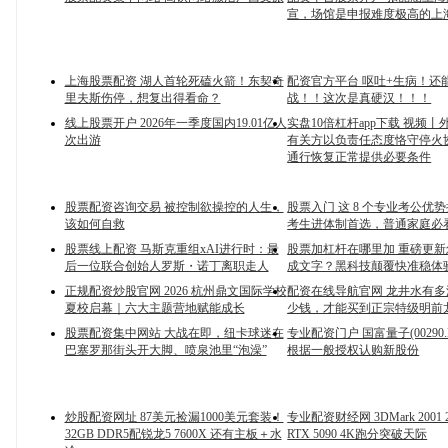
宣，场馆是申报难度极高的上
上海股票配资 湖人首轮死磕火箭！东契奇
配资官方平台 呕吐+生病！还能
里夫斯伤停，想复出得看命？
战！！这次是真硬汉！！！
线上股票开户 2026年一季度国内19.01亿人
实盘10倍杠杆app下载 视频
次出游
有关方以负责任态度恪守停火
通行恢复正常提供必要条件
股票配资咨询交易 被控制欲操控的人生，
股票入门 这 8 个专业考公优
该如何自救
考生进体制首选，普通家庭必
股票线上配资 马斯克重组xAI进行时：最
股票加杠杆在哪里加 重磅更
后一位联合创始人罗斯・诺丁离职走人
成文字？黑科技颠覆快准稳体
正规配资炒股官网 2026 杭州鼎文国际学校
配资在线导航官网 龙井水有
夏校启幕｜六大主题营地赋能成长
少钱，才能买到正宗特级明前
股票配资集中网站 大战在即，纽卡球迷在
专业配资门户 国富量子(00290
巴塞罗那街头开大脚、喷泉池里“泡澡”
根据一般授权认购新股份
炒股配资网址 87美元捡漏1000美元套装！
专业配资财经网 3DMark 2001
32GB DDR5配锐龙5 7600X 还有主板＋水
RTX 5090 4K跑分突破天际