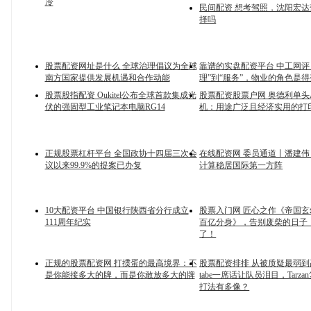
冷
民间配资 想考驾照，沈阳宏
择吗
股票配资网址是什么 全球治理倡议为全球
靠谱的实盘配资平台 中工网评
南方国家提供发展机遇和合作动能
理”到“服务”，物业的角色是
股票股指配资 Oukitel公布全球首款集成光
股票配资股票户网 奥德利单头
伏的强固型工业笔记本电脑RG14
机：用途广泛且经济实用的打
正规股票杠杆平台 全国政协十四届三次会
在线配资网 委员通道丨潘建
议以来99.9%的提案已办复
计算稳居国际第一方阵
10大配资平台 中国银行陕西省分行成立
股票入门网 匠心之作《帝国
111周年纪实
百亿分身》，告别废柴的日子
了！
正规的股票配资网 打掼蛋的最高境界：不
股票配资排排 从被质疑最弱
是你能接多大的牌，而是你敢放多大的牌
tabe一席话让队员泪目，Tarzan复
打法有多像？