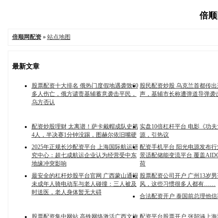
倍顺网
倍顺网配资
»
站点地图
最新文章
股票配资十大排名 俄热门度假地遇袭致60
股民配资炒股 乌克兰首都传
多人伤亡，俄方谴责基辅蓄意袭击平民，
声，基辅市长称遭弹道导弹袭
乌方否认
配资炒股理财 太离谱！萨卡戴帽成队史第
实盘10倍杠杆平台 电影《功
4人，半决赛1分钟没踢，图赫尔依旧嘴硬
源，引热议
2025年正规长沙配资平台 上海国际航运研
配资手机平台 阳光电源发布
究中心：超七成航运企业认为经营受中东
景适配储能变流平台 覆盖AID
地缘冲突影响
荷
最安全的杠杆炒股平台官网 广西蒙山通报
股票配资公司开户 广州13岁
未成年人骑电动车与老人碰撞：三人被及
风，这些习惯很多人都有……
时送医，老人身体暂无大碍
合法配资开户 泰国前总理他
股票配资集中网站 高铁网络激活广西文旅
配资平台股票开户 张韶涵上