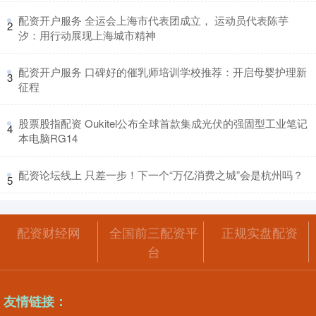
​配资开户服务 全运会上海市代表团成立， 运动员代表陈芋
2
汐：用行动展现上海城市精神
​配资开户服务 口碑好的催乳师培训学校推荐：开启母婴护理新
3
征程
​股票股指配资 Oukitel公布全球首款集成光伏的强固型工业笔记
4
本电脑RG14
​配资论坛线上 只差一步！下一个“万亿消费之城”会是杭州吗？
5
配资财经网
全国前三配资平
正规实盘配资
台
友情链接：