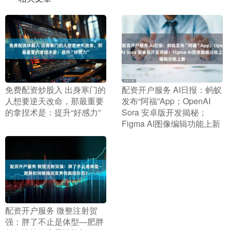
​免费配资炒股入 出身寒门的
​配资开户服务 AI日报：蚂蚁
人想要逆天改命，那最重要
发布“阿福”App；OpenAI
的拿捏术是：提升“好感力”
Sora 安卓版开发揭秘；
Figma AI图像编辑功能上新
​配资开户服务 微整注射贺
强：胖了不止是体型—肥胖