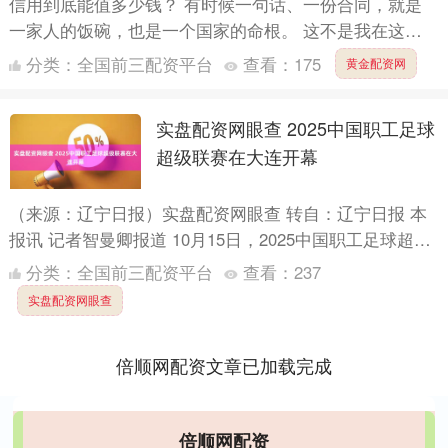
信用到底能值多少钱？ 有时候一句话、一份合同，就是
一家人的饭碗，也是一个国家的命根。 这不是我在这儿
吓唬你，放眼国际舞台，最近巴拿马这么一出“撕合同
分类：
全国前三配资平台
查看：
175
黄金配资网
秀”，直接把....
实盘配资网眼查 2025中国职工足球
超级联赛在大连开幕
（来源：辽宁日报）实盘配资网眼查 转自：辽宁日报 本
报讯 记者智曼卿报道 10月15日，2025中国职工足球超级
联赛在大连足球青训基地开幕。开幕式后，随即展开2....
分类：
全国前三配资平台
查看：
237
实盘配资网眼查
倍顺网配资文章已加载完成
倍顺网配资