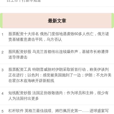
最新文章
股票配资十大排名 俄热门度假地遇袭致60多人伤亡，俄方谴
1
责基辅蓄意袭击平民，乌方否认
股民配资炒股 乌克兰首都传出连续爆炸声，基辅市长称遭弹
2
道导弹袭击
股票配资工具 特朗普威胁对伊朗采取斩首行动，称美伊谈判
3
正在进行；以色列：感觉被美国抛到了一边；伊朗：不允许美
在霍尔木兹海峡开辟新航线
短线配资炒股 法国足协致敬德尚：作为球员和主帅，很少有
4
人为法国付出更多
杠杆软件 英格兰最佳战绩、姆巴佩历史第一……进球盛宴写
5