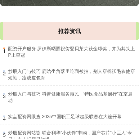
推荐资讯
​配资开户服务 罗伊斯晒照祝贺登贝莱荣获金球奖，并为其头上
1
P上皇冠
​炒股入门与技巧 鹿晗坐角落里吃面被拍，别人穿棉袄毛衣他穿
2
短袖，瘦成皮包骨
​炒股入门与技巧 科普健康服务惠民 , “特医食品基层行”在京启
3
动
​实盘配资网眼查 2025中国职工足球超级联赛在大连开幕
4
​炒股配资网站皆 联合利华“小伙伴”申购，国产芯片“小巨人”今
5
日上市丨打新早知道