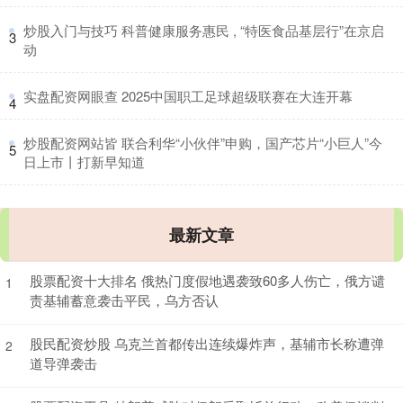
​炒股入门与技巧 科普健康服务惠民 , “特医食品基层行”在京启
3
动
​实盘配资网眼查 2025中国职工足球超级联赛在大连开幕
4
​炒股配资网站皆 联合利华“小伙伴”申购，国产芯片“小巨人”今
5
日上市丨打新早知道
最新文章
股票配资十大排名 俄热门度假地遇袭致60多人伤亡，俄方谴
1
责基辅蓄意袭击平民，乌方否认
股民配资炒股 乌克兰首都传出连续爆炸声，基辅市长称遭弹
2
道导弹袭击