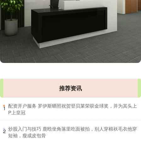
推荐资讯
​配资开户服务 罗伊斯晒照祝贺登贝莱荣获金球奖，并为其头上
1
P上皇冠
​炒股入门与技巧 鹿晗坐角落里吃面被拍，别人穿棉袄毛衣他穿
2
短袖，瘦成皮包骨