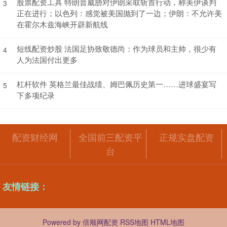
股票配资工具 特朗普威胁对伊朗采取斩首行动，称美伊谈判
3
正在进行；以色列：感觉被美国抛到了一边；伊朗：不允许美
在霍尔木兹海峡开辟新航线
短线配资炒股 法国足协致敬德尚：作为球员和主帅，很少有
4
人为法国付出更多
杠杆软件 英格兰最佳战绩、姆巴佩历史第一……进球盛宴写
5
下多项纪录
配资财经网
全国前三配资平
正规实盘配资
台
友情链接：
Powered by
倍顺网配资
RSS地图
HTML地图